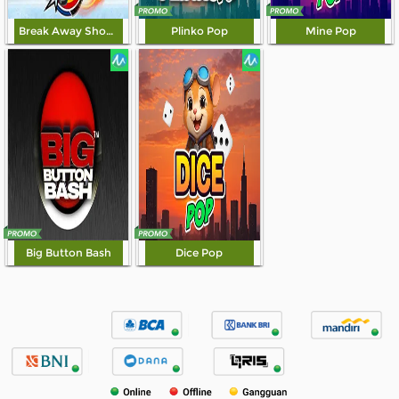
Break Away Shootout
Plinko Pop
Mine Pop
Big Button Bash
Dice Pop