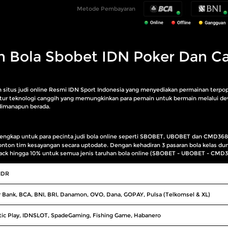
Metode Pembayaran
 Bola Sbobet IDN Poker Dan Ca
 situs judi online Resmi IDN Sport Indonesia yang menyediakan permainan terpopu
fitur teknologi canggih yang memungkinkan para pemain untuk bermain melalui d
dimanapun berada.
engkap untuk para pecinta judi bola online seperti SBOBET, UBOBET dan CMD368. 
nonton tim kesayangan secara uptodate. Dengan kehadiran 3 pasaran bola kelas du
ack hingga 10% untuk semua jenis taruhan bola online (SBOBET - UBOBET - CMD368) 
 IDR
r Bank, BCA, BNI, BRI, Danamon, OVO, Dana, GOPAY, Pulsa (Telkomsel & XL)
tic Play, IDNSLOT, SpadeGaming, Fishing Game, Habanero