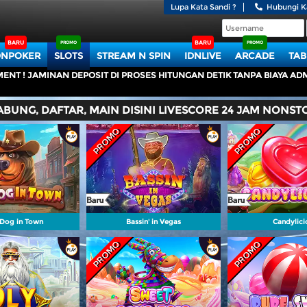
Lupa Kata Sandi ?
Hubungi K
BARU
BARU
PROMO
PROMO
DNPOKER
SLOTS
STREAM N SPIN
IDNLIVE
ARCADE
TAB
MINAN DEPOSIT DI PROSES HITUNGAN DETIK TANPA BIAYA ADMIN ! Selamat da
UNG, DAFTAR, MAIN DISINI LIVESCORE 24 JAM NONST
PROMO
PROMO
Dog in Town
Bassin' in Vegas
Candylici
PROMO
PROMO