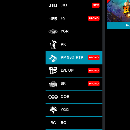
JILI
NEW
FS
PROMO
Ho
YGR
PK
PP 98% RTP
PROMO
LVL UP
PROMO
SR
PROMO
CQ9
YGG
BG