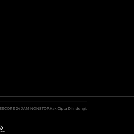
SCORE 24 JAM NONSTOP.Hak Cipta Dilindungi.